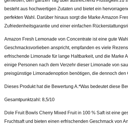
genießen, den ganzen Tag über ausreichend Flüssigkeit zu sic
besteht aus hochwertigen Zutaten und bietet ein hervorrage
perfekten Wahl. Darüber hinaus sorgt die Marke Amazon Fresh
Zufriedenheitsgarantie und einer einfachen Rückerstattungsr
Amazon Fresh Lemonade von Concentrate ist eine gute Wahl f
Geschmacksvorlieben anspricht, empfanden es viele Rezense
erfrischende Limonade für lange Haltbarkeit, und die Marke A
einige Personen nach dem Verzehr dieser Limonade von saur
preisgünstige Limonadenoption benötigen, die dennoch den G
Dieses Produkt hat die Bewertung A.*Was bedeutet diese B
Gesamtpunktzahl: 8,5/10
Dole Fruit Bowls Cherry Mixed Fruit in 100 % Saft ist eine 
Fruchtsaft und bieten einen erfrischenden Geschmack von Anan