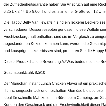
der Zufriedenheitsgarantie haben Sie Anspruch auf eine Rüc
6,25 L x 2,44 B x 9,00 H und es ist in einer Größe von 12 Unz
Die Happy Belly Vanillewaffeln sind ein leckerer Leckerbiss
verschiedenen Dessertrezepten genossen, diese Waffeln sind v
Fruchtzuckergehalt enthalten, sind sie im Vergleich zu ein
abgestandenen Keksen kommen kann, werden die Gesamtqual
und knusprigen Leckerbissen sind, probieren Sie die Happy B
Dieses Produkt hat die Bewertung A.*Was bedeutet diese B
Gesamtpunktzahl: 8,5/10
Der Maruchan Instant Lunch Chicken Flavor ist ein praktisch
Hühnchengeschmack und herzhaftem Gemüse bietet diese Inst
ideal für schnelle Mahlzeiten im Büro, beim Camping, am St
Kunden den Geschmack und die Erschwinglichkeit dieser Ra