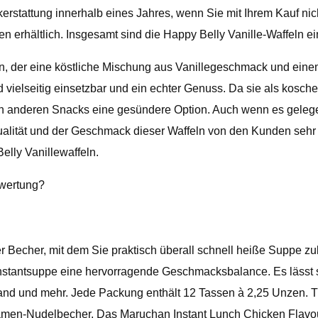
kerstattung innerhalb eines Jahres, wenn Sie mit Ihrem Kauf n
en erhältlich. Insgesamt sind die Happy Belly Vanille-Waffeln ei
en, der eine köstliche Mischung aus Vanillegeschmack und einem
ielseitig einsetzbar und ein echter Genuss. Da sie als koscher
igen anderen Snacks eine gesündere Option. Auch wenn es gele
ität und der Geschmack dieser Waffeln von den Kunden sehr 
elly Vanillewaffeln.
ewertung?
er Becher, mit dem Sie praktisch überall schnell heiße Suppe z
antsuppe eine hervorragende Geschmacksbalance. Es lässt sic
rand und mehr. Jede Packung enthält 12 Tassen à 2,25 Unzen. T
men-Nudelbecher. Das Maruchan Instant Lunch Chicken Flavour