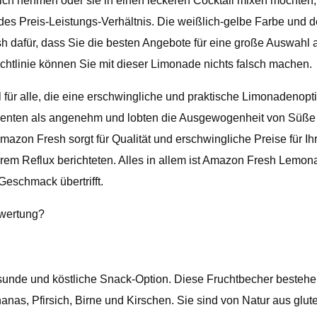
h nehmen oder sie in einen leckeren Cocktail mixen möchten, di
ndes Preis-Leistungs-Verhältnis. Die weißlich-gelbe Farbe un
 dafür, dass Sie die besten Angebote für eine große Auswahl a
ichtlinie können Sie mit dieser Limonade nichts falsch machen.
ür alle, die eine erschwingliche und praktische Limonadenopt
nten als angenehm und lobten die Ausgewogenheit von Süße un
mazon Fresh sorgt für Qualität und erschwingliche Preise für I
em Reflux berichteten. Alles in allem ist Amazon Fresh Lemon
eschmack übertrifft.
ewertung?
gesunde und köstliche Snack-Option. Diese Fruchtbecher besteh
as, Pfirsich, Birne und Kirschen. Sie sind von Natur aus glute