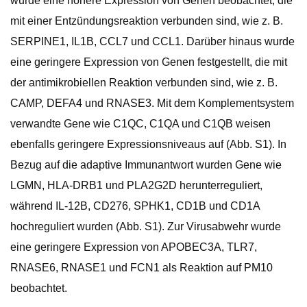
wurde eine höhere Expression von Genen beobachtet, die
mit einer Entzündungsreaktion verbunden sind, wie z. B.
SERPINE1, IL1B, CCL7 und CCL1. Darüber hinaus wurde
eine geringere Expression von Genen festgestellt, die mit
der antimikrobiellen Reaktion verbunden sind, wie z. B.
CAMP, DEFA4 und RNASE3. Mit dem Komplementsystem
verwandte Gene wie C1QC, C1QA und C1QB weisen
ebenfalls geringere Expressionsniveaus auf (Abb. S1). In
Bezug auf die adaptive Immunantwort wurden Gene wie
LGMN, HLA-DRB1 und PLA2G2D herunterreguliert,
während IL-12B, CD276, SPHK1, CD1B und CD1A
hochreguliert wurden (Abb. S1). Zur Virusabwehr wurde
eine geringere Expression von APOBEC3A, TLR7,
RNASE6, RNASE1 und FCN1 als Reaktion auf PM10
beobachtet.