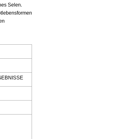
hes Selen.
ptlebensformen
len
GEBNISSE