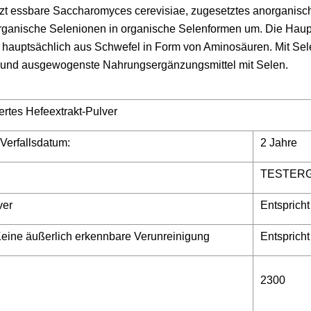
tzt essbare Saccharomyces cerevisiae, zugesetztes anorganisc
rganische Selenionen in organische Selenformen um. Die Hau
. hauptsächlich aus Schwefel in Form von Aminosäuren. Mit Se
te und ausgewogenste Nahrungsergänzungsmittel mit Selen.
ertes Hefeextrakt-Pulver
Verfallsdatum:
2 Jahre
TESTER
ver
Entspricht
Keine äußerlich erkennbare Verunreinigung
Entspricht
2300