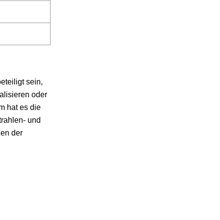
teiligt sein,
alisieren oder
m hat es die
trahlen- und
zen der