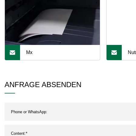
Mx
Nut
rei
Pul
ANFRAGE ABSENDEN