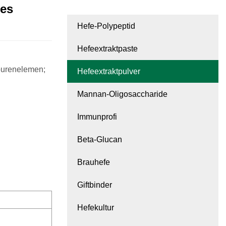
tes
Hefe-Polypeptid
Hefeextraktpaste
purenelemen;
Hefeextraktpulver
Mannan-Oligosaccharide
Immunprofi
Beta-Glucan
Brauhefe
Giftbinder
Hefekultur