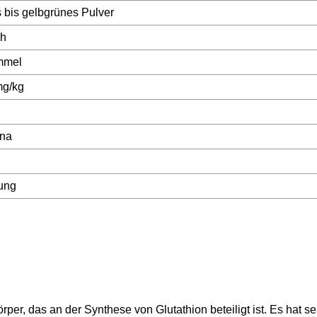
 bis gelbgrünes Pulver
ch
mmel
mg/kg
ina
ung
er, das an der Synthese von Glutathion beteiligt ist. Es hat se