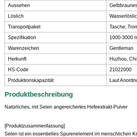
Aussehen
Gelbbraunes
Löslich
Wasserlösli
Transportpaket
Tasche; Tro
Spezifikation
1000-3000 
Warenzeichen
Gentleman
Herkunft
Huzhou, Ch
HS-Code
21022000
Produktionskapazität
Laut Anordn
Produktbeschreibung
Natürliches, mit Selen angereichertes Hefeextrakt-Pulver
[Produktzusammenfassung]
Selen ist ein essentielles Spurenelement im menschlichen Körp