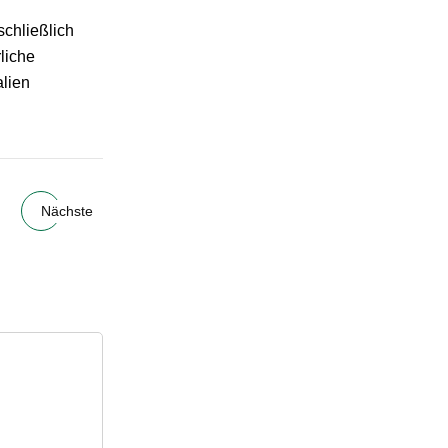
chließlich
liche
alien
Nächste