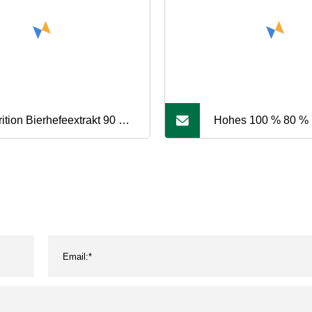
rition Bierhefeextrakt 90 %
Hohes 100 % 80 %
nes Hefe-Beta-Glucan-
Pflanzenextrakt-Hef
ver ohne Füllstoffe
Glucan-Pulver