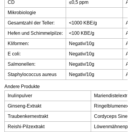
CD
≤0,5 ppm
A
Mikrobiologie
Gesamtzahl der Teller:
<1000 KBE/g
A
Hefen und Schimmelpilze:
<100 KBE/g
A
Kliformen:
Negativ/10g
A
E coli:
Negativ/10g
A
Salmonellen:
Negativ/10g
A
Staphylococcus aureus
Negativ/10g
A
Andere Produkte
Inulinpulver
Mariendistelextrak
Ginseng-Extrakt
Ringelblumenextr
Traubenkernextrakt
Cordyceps Sinensi
Reishi-Pilzextrakt
Löwenmähnenpilz-