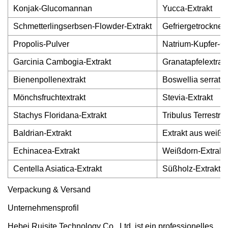
Konjak-Glucomannan
Yucca-Extrakt
Schmetterlingserbsen-Flowder-Extrakt
Gefriergetrocknet
Propolis-Pulver
Natrium-Kupfer-Ch
Garcinia Cambogia-Extrakt
Granatapfelextrak
Bienenpollenextrakt
Boswellia serrata-
Mönchsfruchtextrakt
Stevia-Extrakt
Stachys Floridana-Extrakt
Tribulus Terrestris
Baldrian-Extrakt
Extrakt aus weiße
Echinacea-Extrakt
Weißdorn-Extrakt
Centella Asiatica-Extrakt
Süßholz-Extrakt
Verpackung & Versand
Unternehmensprofil
Hebei Ruisite Technology Co., Ltd. ist ein professionelles