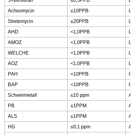
5-Nitrofuran
≤0,5PPB
LC
Acheomycin
≤10PPB
LC
Stretomycin
≤20PPB
LC
AHD
<1,0PPB
LC
AMOZ
<1,0PPB
LC
WELCHE
<1,0PPB
LC
AOZ
<1,0PPB
LC
PAH
<10PPB
G
BAP
<10PPB
G
Schwermetall
≤10 ppm
A
PB
≤1PPM
A
ALS
≤1PPM
A
HG
≤0,1 ppm
A