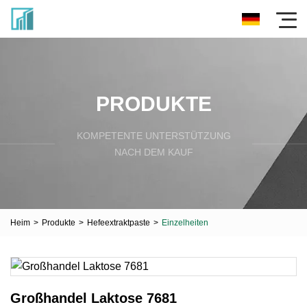
PRODUKTE
KOMPETENTE UNTERSTÜTZUNG
NACH DEM KAUF
Heim
>
Produkte
>
Hefeextraktpaste
>
Einzelheiten
Großhandel Laktose 7681