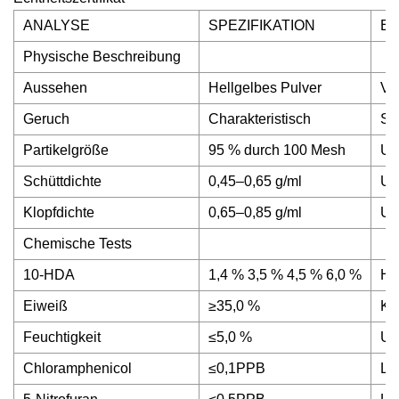
ANALYSE
SPEZIFIKATION
E
Physische Beschreibung
Aussehen
Hellgelbes Pulver
Vis
Geruch
Charakteristisch
Se
Partikelgröße
95 % durch 100 Mesh
US
Schüttdichte
0,45–0,65 g/ml
US
Klopfdichte
0,65–0,85 g/ml
US
Chemische Tests
10-HDA
1,4 % 3,5 % 4,5 % 6,0 %
H
Eiweiß
≥35,0 %
Kj
Feuchtigkeit
≤5,0 %
U
Chloramphenicol
≤0,1PPB
LC